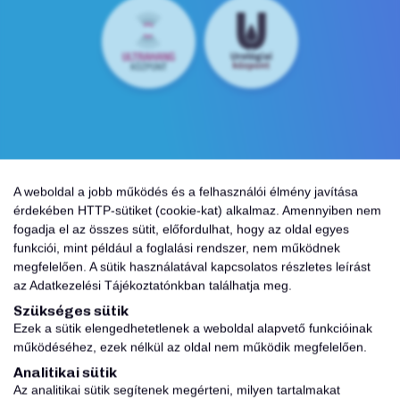
A weboldal a jobb működés és a felhasználói élmény javítása
érdekében HTTP-sütiket (cookie-kat) alkalmaz. Amennyiben nem
fogadja el az összes sütit, előfordulhat, hogy az oldal egyes
funkciói, mint például a foglalási rendszer, nem működnek
megfelelően. A sütik használatával kapcsolatos részletes leírást
az Adatkezelési Tájékoztatónkban találhatja meg.
Szükséges sütik
Ezek a sütik elengedhetetlenek a weboldal alapvető funkcióinak
működéséhez, ezek nélkül az oldal nem működik megfelelően.
Analitikai sütik
Az analitikai sütik segítenek megérteni, milyen tartalmakat