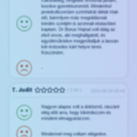
cukorbeteg, rengetek orvosnál jártam,
kezdve gyerekkoromtól. Mindenhol
protokollszerűen szénhidrát diétát írtak
elő, bármilyen más megoldásnak
kérdés szintjén is azonnali elutasítást
kaptam. Dr Borus Hajnal volt idáig az
első orvos, aki meghallgatott, és
együttműködve megpróbáljuk a lassan
két évtizedes kárt helyre tenni.
Köszönöm.
-
T. Judit
( 5.00 )
2024.08.29 09:43
Nagyon alapos volt a doktornő, rászánt
elég időt arra, hogy kikérdezzen és
mindent elmagyarázzon.
Mindennel meg voltam elégedve.