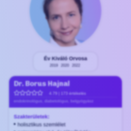
Év Kiváló Orvosa
2019
2020
2022
Dr. Borus Hajnal
4.79 | 173 értékelés
endokrinológus, diabetológus, belgyógyász
Szakterületek:
holisztikus szemlélet