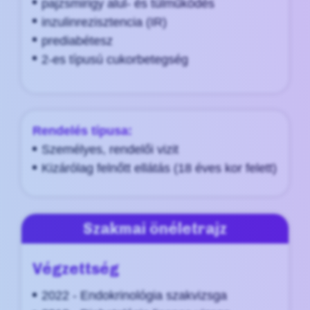
pajzsmirigy alul- és túlműködés
inzulinrezisztencia (IR)
prediabétesz
2-es típusú cukorbetegség
Rendelés típusa:
Személyes, rendelői vizit
Kizárólag felnőtt ellátás (18 éves kor felett)
Szakmai önéletrajz
Végzettség
2022 - Endokrinológia szakvizsga