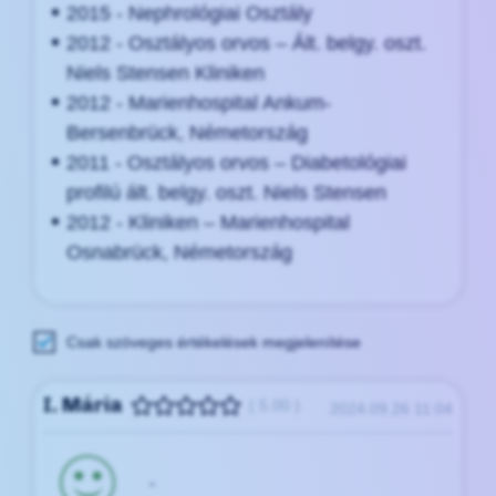
2015 - Nephrológiai Osztály
2012 - Osztályos orvos – Ált. belgy. oszt.
Niels Stensen Kliniken
2012 - Marienhospital Ankum-
Bersenbrück, Németország
2011 - Osztályos orvos – Diabetológiai
profilú ált. belgy. oszt. Niels Stensen
2012 - Kliniken – Marienhospital
Osnabrück, Németország
Csak szöveges értékelések megjelenítése
I. Mária
( 5.00 )
2024.09.26 11:04
-