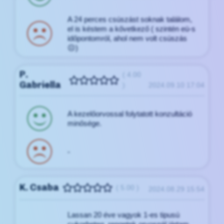
A 24 perces csúszást soknak találom,
el is késtem a kővetkező ( szintén eü-s
időpontomról, ahol nem volt csúszás
☹️)
P.
( 4.00
Gabriella
)
2024.09.10 17:04
A kezelőorvossal folytatott konzultáció
minősége.
-
K. Csaba
( 5.00 )
2024.08.29 15:54
Lassan 20 éve vagyok 1-es tipusú