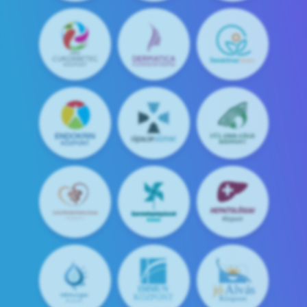
jó
Alvás
IMMUN
KÖZPONT
Központ