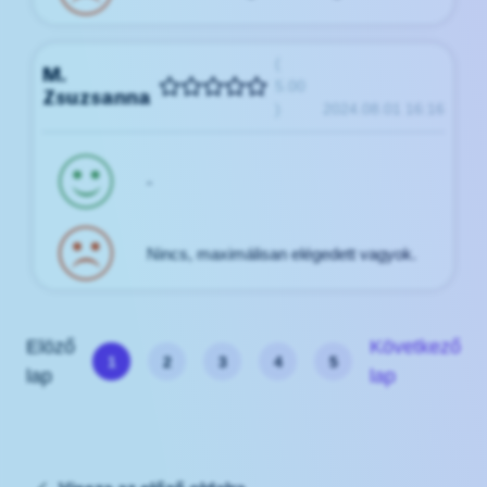
(
M.
5.00
Zsuzsanna
)
2024.08.01 16:16
-
Nincs, maximálisan elégedett vagyok.
Elöző
Következő
1
2
3
4
5
lap
lap