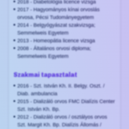
2018 - Diabetológia licence vizsga
2017 - Hagyományos kínai orvoslás
orvosa, Pécsi Tudományegyetem
2014 - Belgyógyászat szakvizsga;
Semmelweis Egyetem
2013 - Homeopátia licence vizsga
2008 - Általános orvosi diploma;
Semmelweis Egyetem
Szakmai tapasztalat
2016 - Szt. István Kh. II. Belgy. Oszt. /
Diab. ambulancia
2015 - Dializáló orvos FMC Dialízis Center
Szt. István Kh. Bp.
2012 - Dializáló orvos / osztályos orvos
Szt. Margit Kh. Bp. Dialízis Állomás /