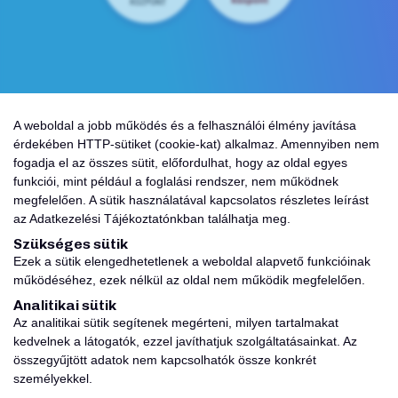
A weboldal a jobb működés és a felhasználói élmény javítása
érdekében HTTP-sütiket (cookie-kat) alkalmaz. Amennyiben nem
fogadja el az összes sütit, előfordulhat, hogy az oldal egyes
funkciói, mint például a foglalási rendszer, nem működnek
megfelelően. A sütik használatával kapcsolatos részletes leírást
az Adatkezelési Tájékoztatónkban találhatja meg.
Szükséges sütik
Ezek a sütik elengedhetetlenek a weboldal alapvető funkcióinak
működéséhez, ezek nélkül az oldal nem működik megfelelően.
Analitikai sütik
Az analitikai sütik segítenek megérteni, milyen tartalmakat
kedvelnek a látogatók, ezzel javíthatjuk szolgáltatásainkat. Az
összegyűjtött adatok nem kapcsolhatók össze konkrét
Az oldalon feltüntetett árak az ÁFÁ-
személyekkel.
t tartalmazzák!